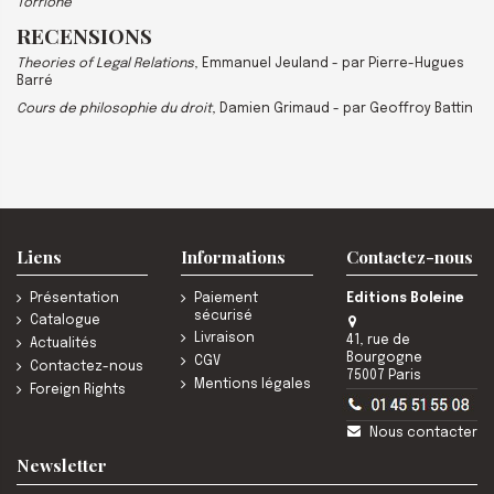
Torrione
RECENSIONS
Theories of Legal Relations
, Emmanuel Jeuland - par Pierre-Hugues
Barré
Cours de philosophie du droit
, Damien Grimaud - par Geoffroy Battin
Liens
Informations
Contactez-nous
Présentation
Paiement
Editions Boleine
sécurisé
Catalogue
Livraison
41, rue de
Actualités
Bourgogne
CGV
Contactez-nous
75007 Paris
Mentions légales
Foreign Rights
Nous contacter
Newsletter