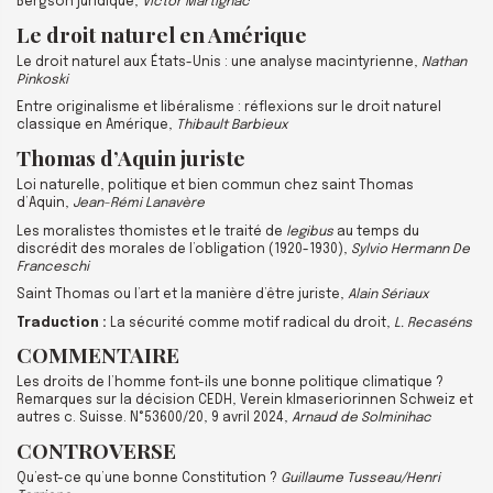
Bergson juridique,
Victor Martignac
Le droit naturel en Amérique
Le droit naturel aux États-Unis : une analyse macintyrienne,
Nathan
Pinkoski
Entre originalisme et libéralisme : réflexions sur le droit naturel
classique en Amérique,
Thibault Barbieux
Thomas d’Aquin juriste
Loi naturelle, politique et bien commun chez saint Thomas
d’Aquin,
Jean-Rémi Lanavère
Les moralistes thomistes et le traité de
legibus
au temps du
discrédit des morales de l’obligation (1920-1930),
Sylvio Hermann De
Franceschi
Saint Thomas ou l’art et la manière d’être juriste,
Alain Sériaux
Traduction :
La sécurité comme motif radical du droit,
L. Recaséns
COMMENTAIRE
Les droits de l’homme font-ils une bonne politique climatique ?
Remarques sur la décision CEDH, Verein klmaseriorinnen Schweiz et
autres c. Suisse. N°53600/20, 9 avril 2024,
Arnaud de Solminihac
CONTROVERSE
Qu’est-ce qu’une bonne Constitution ?
Guillaume Tusseau/Henri