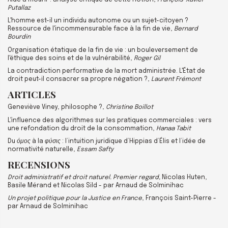
Putallaz
L'homme est-il un individu autonome ou un sujet-citoyen ?
Ressource de l'incommensurable face à la fin de vie,
Bernard
Bourdin
Organisation étatique de la fin de vie : un bouleversement de
l'éthique des soins et de la vulnérabilité,
Roger Gil
La contradiction performative de la mort administrée. L'État de
droit peut-il consacrer sa propre négation ?,
Laurent Frémont
ARTICLES
Geneviève Viney, philosophe ?,
Christine Boillot
L'influence des algorithmes sur les pratiques commerciales : vers
une refondation du droit de la consommation,
Hanaa Tabit
Du
όμος
à la
φύσις
: l’intuition juridique d’Hippias d’Élis et l’idée de
normativité naturelle,
Essam Safty
RECENSIONS
Droit administratif et droit naturel. Premier regard,
Nicolas Huten,
Basile Mérand et Nicolas Sild - par Arnaud de Solminihac
Un projet politique pour la Justice en France
, François Saint-Pierre -
par Arnaud de Solminihac