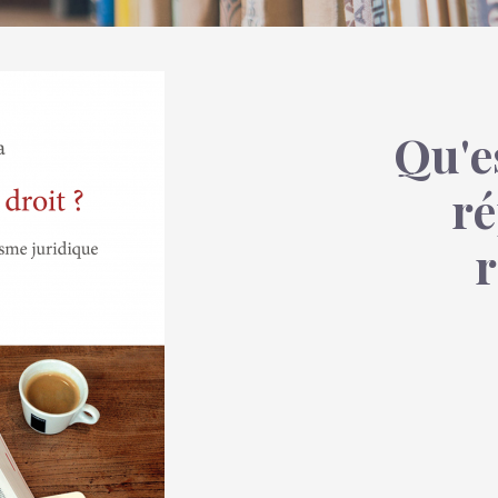
Qu'e
r
r