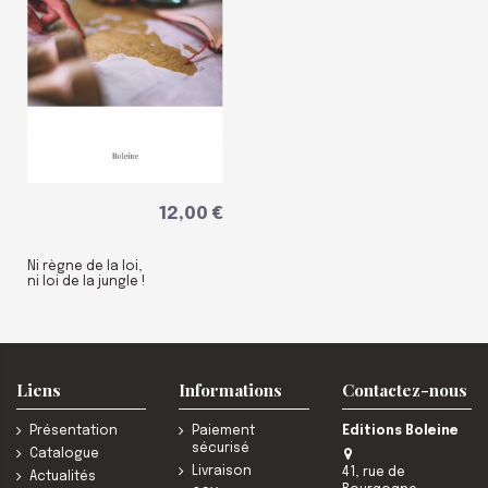
12,00 €
Ni règne de la loi,
ni loi de la jungle !
Liens
Informations
Contactez-nous
Présentation
Paiement
Editions Boleine
sécurisé
Catalogue
Livraison
41, rue de
Actualités